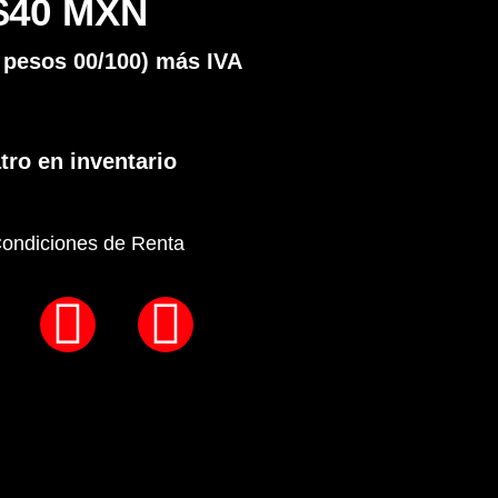
$40 MXN
 pesos 00/100) más IVA
tro en inventario
Condiciones de Renta
P
W
E
h
n
a
v
t
e