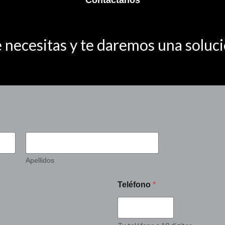
Contáctanos
e
-
 necesitas y te daremos una soluci
a
l
t
Apellidos
Teléfono
*