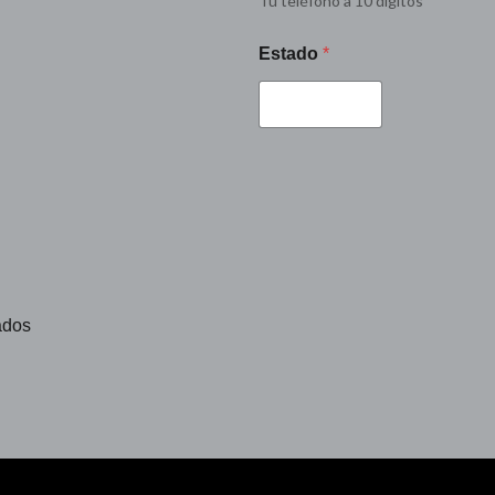
Tu teléfono a 10 dígitos
Estado
*
ados