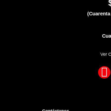
(Cuarenta
Cua
Ver 
h
o
n