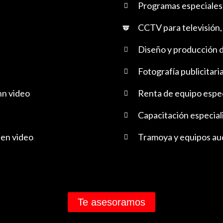
Programas especiales 
CCTV para televisión,
Diseño y producción d
Fotografía publicitari
nn video
Renta de equipo especi
Capacitación especiali
 en video
Tramoya y equipos audi
Te asesoramos