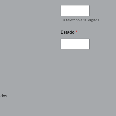
Tu teléfono a 10 dígitos
Estado
*
ados