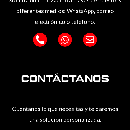
Solicita una cotización a través de nuestros
diferentes medios: WhatsApp, correo
electrónico o teléfono.
P
W
E
h
h
n
o
a
v
n
t
e
e
s
l
Contáctanos
-
a
o
a
p
p
l
p
e
t
Cuéntanos lo que necesitas y te daremos
una solución personalizada.