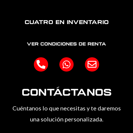
Cuatro en inventario
Ver Condiciones de Renta
P
W
E
h
h
n
o
a
v
n
t
e
Contáctanos
e
s
l
-
a
o
Cuéntanos lo que necesitas y te daremos
a
p
p
una solución personalizada.
l
p
e
t