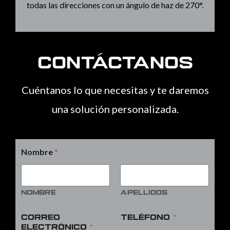
a
p
p
todas las direcciones con un ángulo de haz de 270°.
l
p
e
t
Contáctanos
Cuéntanos lo que necesitas y te daremos
una solución personalizada.
Nombre
*
Nombre
Apellidos
Correo
Teléfono
*
electrónico
*