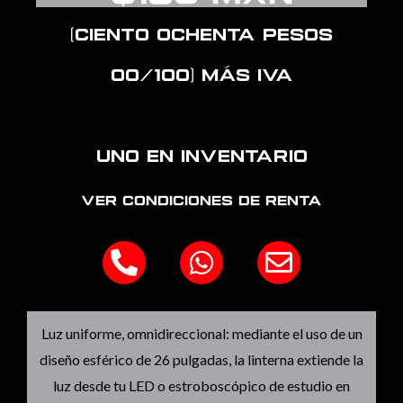
(Ciento ochenta pesos
00/100) más IVA
Uno en inventario
Ver Condiciones de Renta
P
W
E
h
h
n
o
a
v
n
t
e
Luz uniforme, omnidireccional: mediante el uso de un
e
s
l
diseño esférico de 26 pulgadas, la linterna extiende la
-
a
o
luz desde tu LED o estroboscópico de estudio en