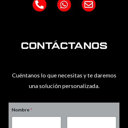
P
W
E
h
h
n
o
a
v
n
t
e
e
s
l
-
a
o
Contáctanos
a
p
p
l
p
e
t
Cuéntanos lo que necesitas y te daremos
una solución personalizada.
Nombre
*