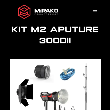
Ir
al
contenido
KIT M2 APUTURE
300DII