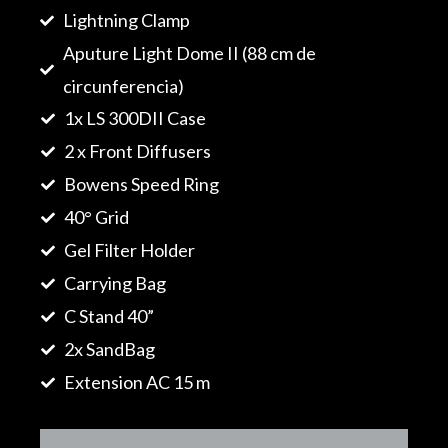
Lightning Clamp
Aputure Light Dome II (88 cm de
circunferencia)
1x LS 300DII Case
2 x Front Diffusers
Bowens Speed Ring
40° Grid
Gel Filter Holder
Carrying Bag
C Stand 40”
2x SandBag
Extension AC 15 m