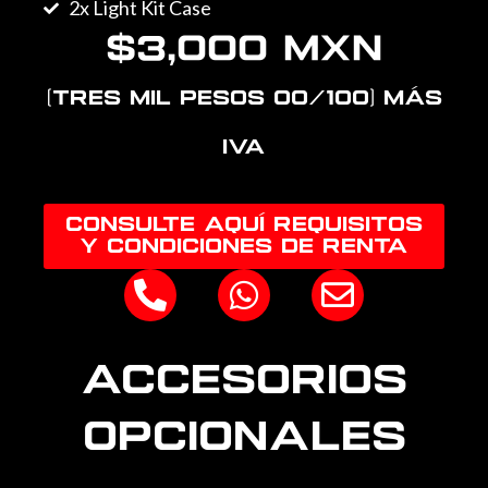
2x Light Kit Case
$3,000 MXN
(Tres mil pesos 00/100) más
IVA
CONSULTE AQUÍ REQUISITOS
Y CONDICIONES DE RENTA
P
W
E
h
h
n
o
a
v
Accesorios
n
t
e
e
s
l
OPCIONALES
-
a
o
a
p
p