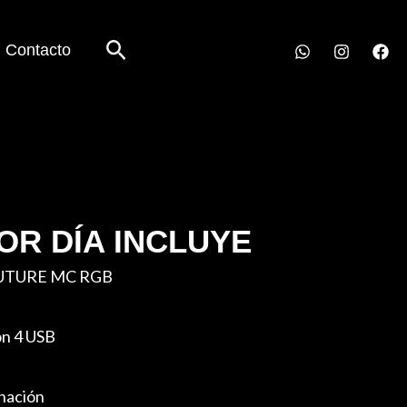
Buscar
Contacto
OR DÍA INCLUYE
APUTURE MC RGB
on 4 USB
inación