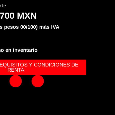
rte
700 MXN
os pesos 00/100) más IVA
o en inventario
EQUISITOS Y CONDICIONES DE
RENTA
W
E
h
n
a
v
t
e
s
l