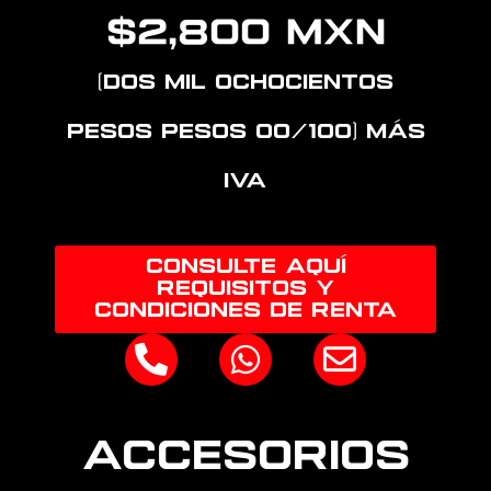
$2,800 MXN
(DOS MIL OCHOCIENTOS
PESOS pesos 00/100) más
IVA
CONSULTE AQUÍ
REQUISITOS Y
CONDICIONES DE RENTA
P
W
E
h
h
n
o
a
v
n
t
e
Accesorios
e
s
l